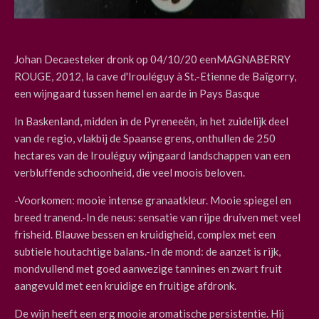
Johan Decaesteker dronk op 04/10/20 een
MAGNABERRY
ROUGE, 2012, la cave d'Irouléguy à St.-Etienne de Baïgorry,
een wijngaard tussen hemel en aarde in Pays Basque
In Baskenland, midden in de Pyreneeën, in het zuidelijk deel
van de regio, vlakbij de Spaanse grens, onthullen de 250
hectares van de Irouléguy wijngaard landschappen van een
verbluffende schoonheid, die veel moois beloven.
-Voorkomen: mooie intense granaatkleur. Mooie spiegel en
breed tranend.
-In de neus: sensatie van rijpe druiven met veel
frisheid. Blauwe bessen en kruidigheid, complex met een
subtiele houtachtige balans.
-In de mond: de aanzet is rijk,
mondvullend met goed aanwezige tannines en zwart fruit
aangevuld met een kruidige en fruitige afdronk.
De wijn heeft een erg mooie aromatische persistentie. Hij