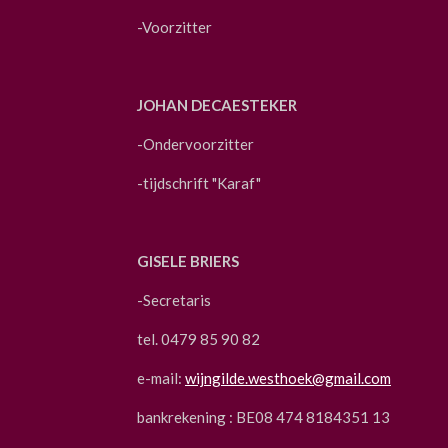
-Voorzitter
JOHAN DECAESTEKER
-Ondervoorzitter
-tijdschrift "Karaf"
GISELE BRIERS
-Secretaris
tel. 0479 85 90 82
e-mail:
wijngilde.westhoek@gmail.com
bankrekening : BE08 474 8184351 13