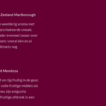
-Zeeland Marlborough
en weelderig aroma met
d geschakeerde smaak,
onder evenwel zwaar over
roen; vooral één en al
eiktoets nog
nië Mendoza
en rijp fruitig in de geur,
volle fruitige midden als
nes zijn enigszins
ruitige afdronk is een