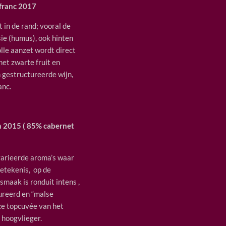
 franc 2017
 in de rand; vooral de
sie (humus), ook hinten
olle aanzet wordt direct
et zwarte fruit en
 gestructureerde wijn,
anc.
n 2015 ( 85% cabernet
varieerde aroma’s waar
betekenis, op de
smaak is ronduit intens ,
tureerd en “malse
ze topcuvée van het
 hoogvlieger.