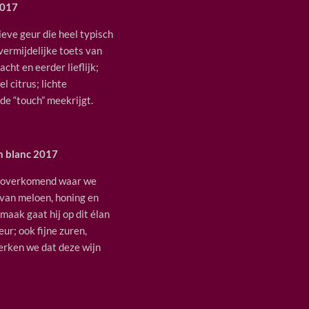
2017
ieve geur die heel typisch
nvermijdelijke toets van
cht en eerder lieflijk;
 citrus; lichte
de “touch” meekrijgt.
n blanc 2017
ht overkomend waar we
 van meloen, honing en
maak gaat hij op dit élan
eur; ook fijne zuren,
erken we dat deze wijn