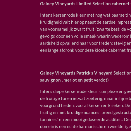
Gainey Vineyards Limited Selection cabernet
Intens kersenrode kleur met nog wat paarse tint
kruidigheid valt hier op naast de aardse impres
van voornamelijk zwart fruit (zwarte bes); de v
gevolgd door een volle smaak waarin wederom h
aardsheid opvallend naar voor treden; stevig en
een lange afdronk voor deze kloeke cabernet fr
Gainey Vineyards Patrick’s Vineyard Selectio
sauvignon , merlot en petit verdot)
Intens diepe kersenrode kleur; complexe en ge
de fruitige tonen ietwat zoeterig, maar in fijne 
voorgrond treden, vooral kersen en krieken. De 
fruitig en met kruidige nuances; breed gestruc
tannines” en een mooi gedoseerde aciditeit. De
domein is een echte harmonische en weelderige