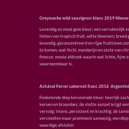
Greywacke wild sauvignon blanc 2019 Nieuw
Levendig en mooi gele kleur; een verrukkelijk 
hinten van tropisch fruit, witte bloemen; bree
levendig, geconcentreerd en rijpe fruittonen z
te komen, wat litchi, mandarijn en zeste van cit
finesse; mooie afdronk waarin wat lichte, fijne 
waarneembaar is.
Achával Ferrer cabernet franc 2016 Argenti
Fonkelende diep kersenrode kleur; heerlijk zacht 
kersen en braambes; de vlotte aanzet krijgt een 
vervolg; intens, persistent en krachtig; de tanni
versmolten maar prominent aanwezig, een diep f
waardige afsluiter.