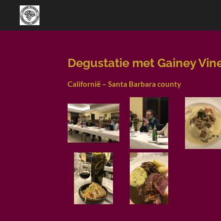
Ga
direct
naar
de
hoofdinhoud
Degustatie met Gainey Vine
Californië – Santa Barbara county