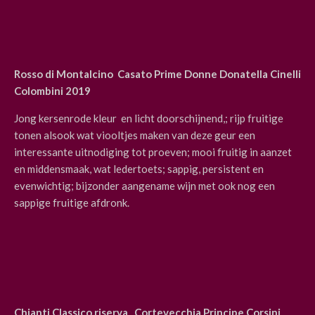
Rosso di Montalcino Casato Prime Donne Donatella Cinelli
Colombini 2019
Jong kersenrode kleur en licht doorschijnend,; rijp fruitige
tonen alsook wat viooltjes maken van deze geur een
interessante uitnodiging tot proeven; mooi fruitig in aanzet
en middensmaak, wat ledertoets; sappig, persistent en
evenwichtig; bijzonder aangename wijn met ook nog een
sappige fruitige afdronk.
Chianti Classico riserva Cortevecchia Principe Corsini