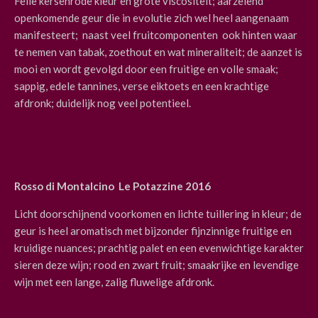
Felle kersenrode kleur en grote viscositeit; aarzelend
openkomende geur die in evolutie zich wel heel aangenaam
manifesteert; naast veel fruitcomponenten ook hinten waar
te nemen van tabak, zoethout en wat mineraliteit; de aanzet is
mooi en wordt gevolgd door een fruitige en volle smaak;
sappig, edele tannines, verse eiktoets en een krachtige
afdronk; duidelijk nog veel potentieel.
Rosso di Montalcino Le Potazzine 2016
Licht doorschijnend voorkomen en lichte tuillering in kleur; de
geur is heel aromatisch met bijzonder fijnzinnige fruitige en
kruidige nuances; prachtig palet en een evenwichtige karakter
sieren deze wijn; rood en zwart fruit; smaakrijke en levendige
wijn met een lange, zalig fluwelige afdronk.