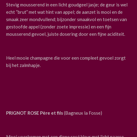
Stevig mousserend in een licht goudgeel jasje; de geur is wel
echt “brut” met wat hint van appel; de aanzet is mooi en de
smaak zeer mondvullend; bijzonder smaakvol en toetsen van
gestoofde appel (zonder zoete impressie) en een fijn
mousserend gevoel, juiste dosering door een fijne aciditeit.
Heel mooie champagne die voor een compleet gevoel zorgt
bij het zalmhapje.
PRIGNOT ROSE Père et fils
(Bagneux la Fosse)
Mooi voorkomen met een diepe rosé kleur met licht paarse