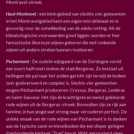
Montravel-streek.
Haut-Montravel
: een klein gebied van slechts vier gemeenten
in het Montravelgebied kent een eigen microklimaat en is
gevoelig voor de ontwikkeling van de edele rotting. Als de
klimatologische voorwaarden goed liggen, worden er hier
fantastische likoreuze wijnen geboren die met ronkende
wijnen uit andere streken kunnen rivaliseren.
Pecharmant
: De oudste wijngaard van de Dordogne vormt
een soort halfrond rondom de stad Bergerac. Ze bestaat uit
hellingen die pal naar het zuiden gericht zijn terwijl de bodem
zeer gediverseerd en complex is. Slechts vier gemeenten
mogen Pécharmant produceren: Creysse, Bergerac, Lembras
en Saint-Sauveur. Het zijn de krachtigste en meest gekleurde
rode wijnen uit de Bergerac-streek. Bovendien zijn ze rijk aan
tannine, in hun jeugd wat streng maar verouderen perfect. De
unieke smaak van de rode wijnen van Pécharmant is te danken
aan de typische zand-en kiezelbodem die een dieper gelegen
ijzerhoudende kleilaag “Tran”, bevat. Wild, geroosterd vlees