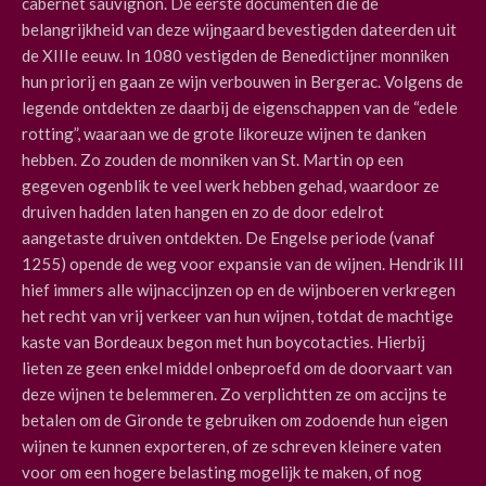
cabernet sauvignon. De eerste documenten die de
belangrijkheid van deze wijngaard bevestigden dateerden uit
de XIIIe eeuw. In 1080 vestigden de Benedictijner monniken
hun priorij en gaan ze wijn verbouwen in Bergerac. Volgens de
legende ontdekten ze daarbij de eigenschappen van de “edele
rotting”, waaraan we de grote likoreuze wijnen te danken
hebben. Zo zouden de monniken van St. Martin op een
gegeven ogenblik te veel werk hebben gehad, waardoor ze
druiven hadden laten hangen en zo de door edelrot
aangetaste druiven ontdekten. De Engelse periode (vanaf
1255) opende de weg voor expansie van de wijnen. Hendrik III
hief immers alle wijnaccijnzen op en de wijnboeren verkregen
het recht van vrij verkeer van hun wijnen, totdat de machtige
kaste van Bordeaux begon met hun boycotacties. Hierbij
lieten ze geen enkel middel onbeproefd om de doorvaart van
deze wijnen te belemmeren. Zo verplichtten ze om accijns te
betalen om de Gironde te gebruiken om zodoende hun eigen
wijnen te kunnen exporteren, of ze schreven kleinere vaten
voor om een hogere belasting mogelijk te maken, of nog