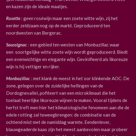
en kazen zijn de ideale maatjes.
Rosette
: geen roséwijn maar een zoete witte wijn, zij het
eerder zeldzaam nog op de markt. Geproduceerd ten
noordwesten van Bergerac.
Saussignac
: een gebied ten westen van Monbazillac waar
een
soortgelijke witte zoete wijn wordt geproduceerd. Biedt
een evenwichtige en elegante wijn. Gevinifieerd als likoreuze
wijn is hij vettiger en rijker.
Monbazillac
: met klank de meest in het oor klinkende AOC. De
zone, gelegen over de zuidelijke hellingen van de
Dordognevallei, pofiteert van een microklimaat die het
toelaat heerlijke likoreuze wijnen te maken. Vooral tijdens de
herfst treft men hier het klimatologische fenomeen aan die de
edele rotting zal teweegbrengen: de combinatie van de
ochtend mist met de namiddag warmte. Eendenlever,
blauwgeaderde kaas zijn het meest aanbevolen maar probeer