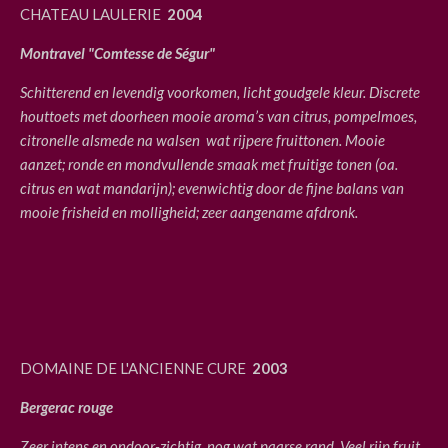
CHATEAU LAULERIE
2004
Montravel "Comtesse de Ségur"
Schitterend en levendig voorkomen, licht goudgele kleur. Discrete
houttoets met doorheen mooie aroma’s van citrus, pompelmoes,
citronelle alsmede na walsen
wat rijpere fruittonen. Mooie
aanzet; ronde en mondvullende smaak met fruitige tonen (oa.
citrus en wat mandarijn); evenwichtig door de fijne balans van
mooie frisheid en molligheid; zeer aangename afdronk.
DOMAINE DE L'ANCIENNE CURE
2003
Bergerac rouge
Zeer intens en ondoor-zichtig, nog wat paarse rand. Veel rijp fruit,