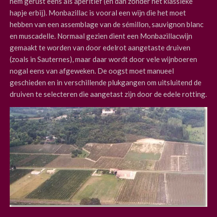
hem gerust eens als aperitief (en dan zonder het klassieke
hapje erbij). Monbazillac is vooral een wijn die het moet
hebben van een assemblage van de sémillon, sauvignon blanc
en muscadelle. Normaal gezien dient een Monbazillacwijn
gemaakt te worden van door edelrot aangetaste druiven
(zoals in Sauternes), maar daar wordt door vele wijnboeren
nogal eens van afgeweken. De oogst moet manueel
geschieden en in verschillende plukgangen om uitsluitend de
druiven te selecteren die aangetast zijn door de edele rotting.