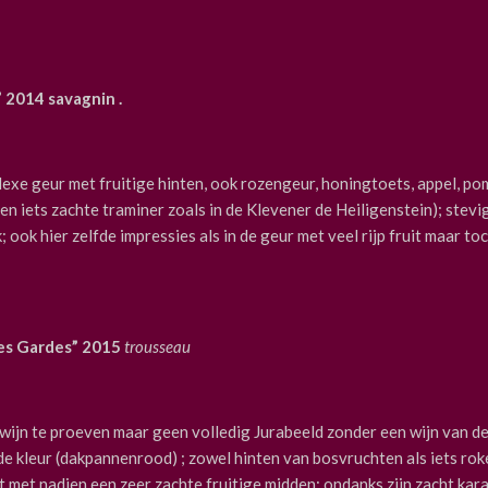
 2014 savagnin .
lexe geur met fruitige hinten, ook rozengeur, honingtoets, appel, p
n iets zachte traminer zoals in de Klevener de Heiligenstein); stevi
ok hier zelfde impressies als in de geur met veel rijp fruit maar to
es Gardes” 2015
trousseau
rawijn te proeven maar geen volledig Jurabeeld zonder een wijn van d
de kleur (dakpannenrood) ; zowel hinten van bosvruchten als iets roke
t met nadien een zeer zachte fruitige midden; ondanks zijn zacht karak