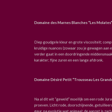
Domaine des Marnes Blanches “Les Molates”
Diep goudgele kleur en grote viscositeit; comp
kruidige nuances (zowaar zou je gewagen aan ee
verder gaat in een doordringende middensmaak; o
karakter; fijne zuren en een lange afdronk.
Domaine Désiré Petit “Trousseau Les Grand
Na al dit wit “geweld” moeilijk om een rode Ju
proeven. Licht rode, doorschijnende, getuilleer
geur, na evolutie wat animaal; de aanzet is zach