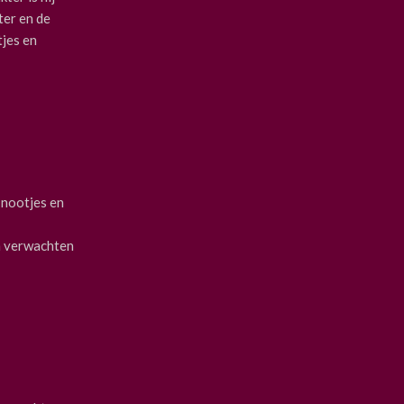
ter en de
tjes en
 nootjes en
ch verwachten