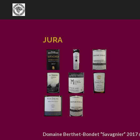
Ga
direct
naar
de
hoofdinhoud
JURA
Domaine Berthet-Bondet “Savagnier” 2017