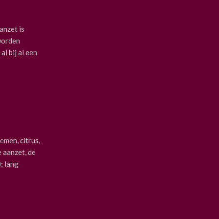
aanzet is
 worden
l bij al een
emen, citrus,
e aanzet, de
; lang