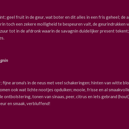
t; geel fruit in de geur, wat boter en dit alles in een fris geheel; de 
rin toch een zekere molligheid te bespeuren valt, de geurindrukken
zuur tot in de afdronk waarin de savagnin duidelijker present tekent; a
es.
gnin
fijne aroma's in de neus met veel schakeringen; hinten van witte blo
n komen ook wat lichte nootjes opduiken; mooie, frisse en al smaakvoll
e ontbolstering, tonen van sinaas, peer, citrus en iets gebrand (hout)
geur en smaak, verbluffend!