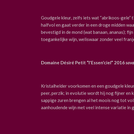
Goudgele kleur, zelfs iets wat “abrikoos-gele” tin
halfvol en gaat verder in een droge midden waa
bevestigd in de mond (wat banaan, ananas); fijn 
toegankelijke wijn, weliswaar zonder veel franj
Domaine Désiré Petit “l'Essen'ciel” 2016
sava
Kristalhelder voorkomen en een goudgele kleur; 
peer, perzik; in evolutie wordt hij nog fijner e
sappige zuren brengen al het moois nog tot voll
aanhoudende wijn met veel intense variatie in 