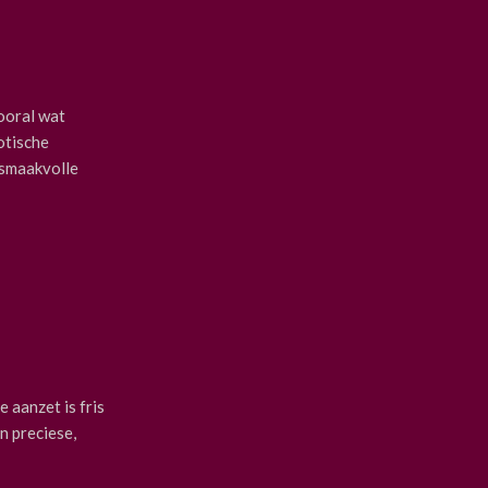
vooral wat
otische
 smaakvolle
e aanzet is fris
n preciese,