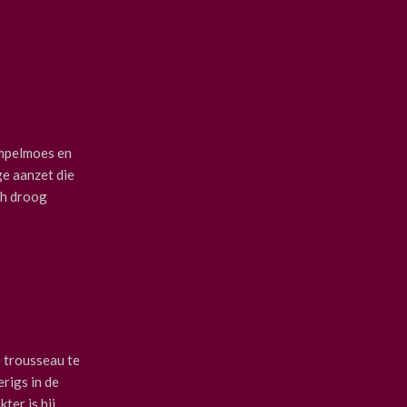
ompelmoes en
ge aanzet die
ch droog
e trousseau te
rigs in de
ter is hij